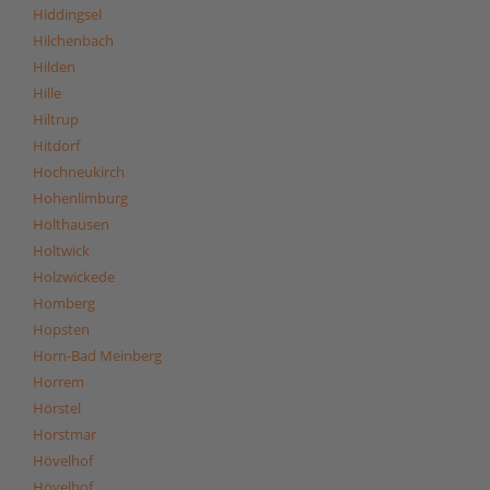
Hiddingsel
Hilchenbach
Hilden
Hille
Hiltrup
Hitdorf
Hochneukirch
Hohenlimburg
Holthausen
Holtwick
Holzwickede
Homberg
Hopsten
Horn-Bad Meinberg
Horrem
Hörstel
Horstmar
Hövelhof
Hövelhof