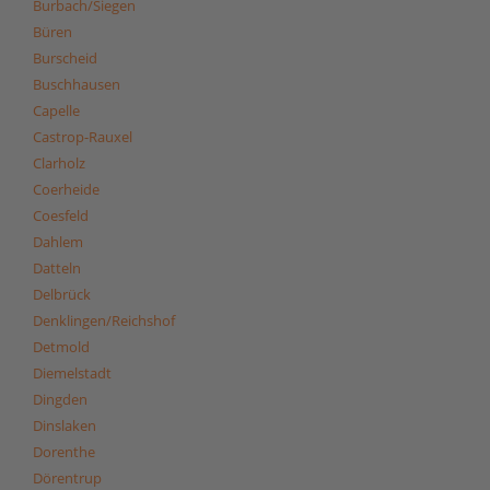
Burbach/Siegen
Büren
Burscheid
Buschhausen
Capelle
Castrop-Rauxel
Clarholz
Coerheide
Coesfeld
Dahlem
Datteln
Delbrück
Denklingen/Reichshof
Detmold
Diemelstadt
Dingden
Dinslaken
Dorenthe
Dörentrup