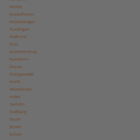
Höxter
Hückelhoven
Hückeswagen
Huckingen
Hüllhorst
Huls
Hummerntrup
Hünsborn
Hünxe
Hürtgenwald
Hürth
Ibbenbüren
Inden
Iserlohn
Isselburg
Issum
Jössen
Jüchen