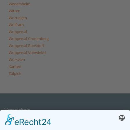
Wissersheim
Witten
Worringen
Wülfrath
Wuppertal
Wuppertal-Cronenberg
Wuppertal-Ronsdorf
Wuppertal-Vohwinkel
Würselen
Xanten
Zülpich
Verzeichnis
In unserem Städteverzeichnis finden Sie passende