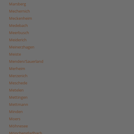
Marsberg
Mechernich
Meckenheim
Medebach
Meerbusch
Meiderich
Meinerzhagen
Meiste
Menden/Sauerland
Merheim
Merzenich
Meschede
Metelen
Mettingen
Mettmann
Minden
Moers
Möhnesee
Mönchengladbach