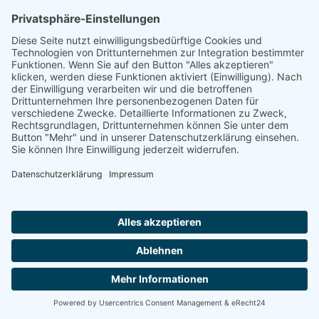
Seniorenresidenzen in ganz Deutschland
und zusätzlich
ausgewiesen auf die einzelnen
Bundesländer
. Mit Hilfe dieser
Übersichten kommen Sie schnell zu Ihrer persönlichen
Residenzauswahl und können mit den Detailinformationen
über die einzelnen Häuser Leistungsvergleiche vornehmen.
Top-Residenzen in den
Bundesländern finden
Baden-Württemberg
Bayern
Sie suchen einen Platz in einer Seniorenresidenz?
Berlin
Wir sind auch telefonisch für Sie da und helfen.
Brandenburg
Montag-Freitag von 8:00 - 16:30 Uhr
Bremen
Hamburg
0800 800 666 0
Hessen