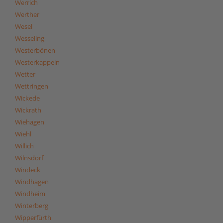
Werrich
Werther
Wesel
Wesseling
Westerbönen
Westerkappeln
Wetter
Wettringen
Wickede
Wickrath
Wiehagen
Wiehl
Willich
Wilnsdorf
Windeck
Windhagen
Windheim
Winterberg
Wipperfürth