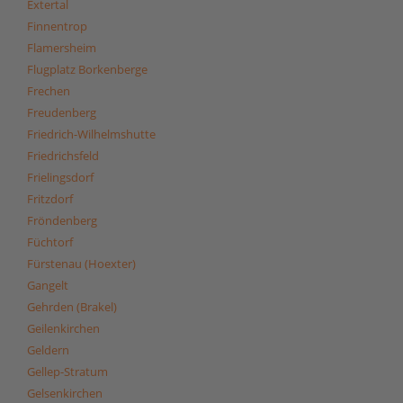
Extertal
Finnentrop
Flamersheim
Flugplatz Borkenberge
Frechen
Freudenberg
Friedrich-Wilhelmshutte
Friedrichsfeld
Frielingsdorf
Fritzdorf
Fröndenberg
Füchtorf
Fürstenau (Hoexter)
Gangelt
Gehrden (Brakel)
Geilenkirchen
Geldern
Gellep-Stratum
Gelsenkirchen