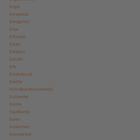
Enger
Ennepetal
Ennigerloh
Ense
Erftstadt
Erkart
Erkelenz
Erkrath
Erle
Erndtebrück
Erwitte
Esch (Bad Münstereifel)
Eschweiler
Eslohe
Espelkamp
Essen
Euskirchen
Everswinkel