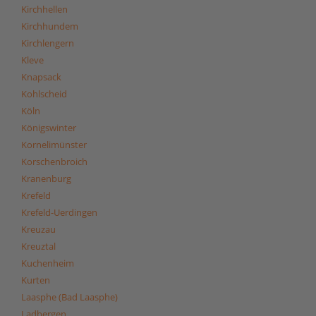
Kirchhellen
Kirchhundem
Kirchlengern
Kleve
Knapsack
Kohlscheid
Köln
Königswinter
Kornelimünster
Korschenbroich
Kranenburg
Krefeld
Krefeld-Uerdingen
Kreuzau
Kreuztal
Kuchenheim
Kurten
Laasphe (Bad Laasphe)
Ladbergen