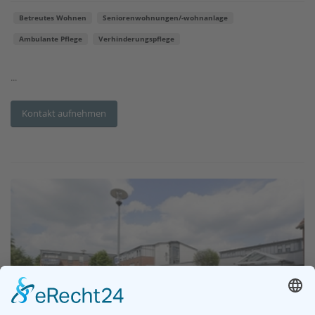
Betreutes Wohnen
Seniorenwohnungen/-wohnanlage
Ambulante Pflege
Verhinderungspflege
...
Kontakt aufnehmen