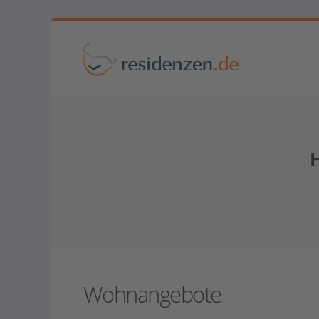
H
Wohnangebote