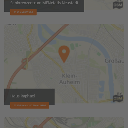
Seniorenzentrum MENetatis Neustadt
35379 NEUSTADT
Haus Raphael
63456 HANAU-KLEIN-AUHEIM