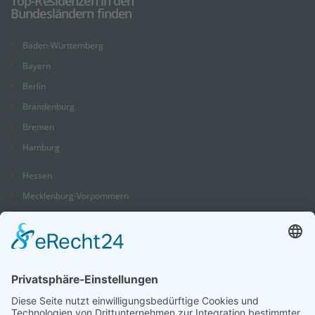
Top-Residenzen in den
Bundesländern finden
Baden-Württemberg
Bayern
Berlin
Brandenburg
Bremen
Hamburg
Hessen
Mecklenburg-Vorpommern
Niedersachsen
Nordrhein-Westfalen
Rheinland-Pfalz
Saarland
Sachsen