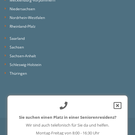
Mecklenburg-Vorpommern
Niedersachsen
Nordrhein-Westfalen
Rheinland-Pfalz
Saarland
Sachsen
Sachsen-Anhalt
Schleswig-Holstein
Thüringen
Sie suchen einen Platz in einer Seniorenresidenz?
Wir sind auch telefonisch für Sie da und helfen.
Ein Portal der
ProAgeMedia GmbH & Co. KG
.
Montag-Freitag von 8:00 - 16:30 Uhr