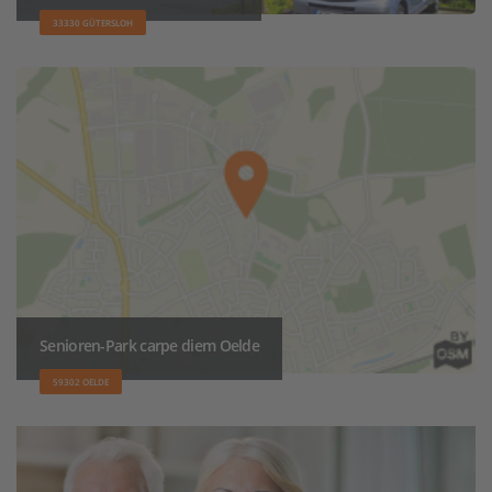
33330 GÜTERSLOH
Senioren-Park carpe diem Oelde
59302 OELDE