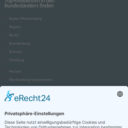
Top-Residenzen in den
Bundesländern finden
Baden-Württemberg
Bayern
Berlin
Brandenburg
Bremen
Hamburg
Hessen
Mecklenburg-Vorpommern
Niedersachsen
Nordrhein-Westfalen
Rheinland-Pfalz
Saarland
Sachsen