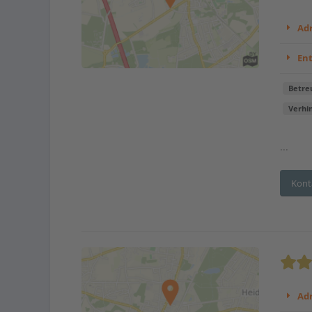
Adr
En
Betre
Verhi
...
Kont
Adr