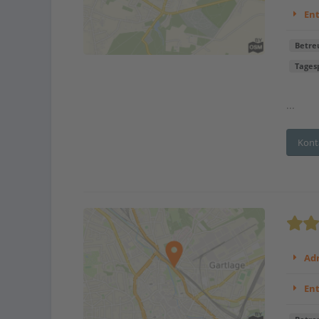
En
Betre
Tages
...
Kont
Adr
En