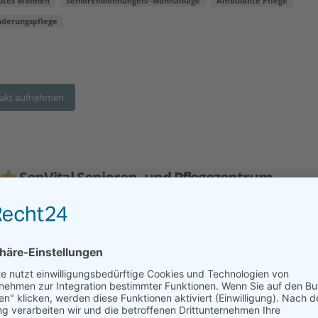
utes Wohnen
Seniorenwohnungen/-wohnanlage
Ambulante Pflege
nderungspflege
akt aufnehmen
SenVital Senioren- und Pflegezentrum
brück-Haste
esse:
Wilhelm-von-Euch-Str. 2, 49090 Osnabrück
tfernung:
38 km
utes Wohnen
Seniorenwohnungen/-wohnanlage
separater Pflegebereich