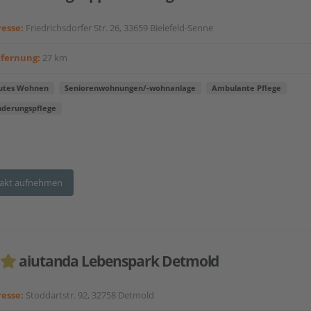
esse:
Friedrichsdorfer Str. 26, 33659 Bielefeld-Senne
tfernung:
27 km
utes Wohnen
Seniorenwohnungen/-wohnanlage
Ambulante Pflege
nderungspflege
akt aufnehmen
aiutanda Lebenspark Detmold
esse:
Stoddartstr. 92, 32758 Detmold