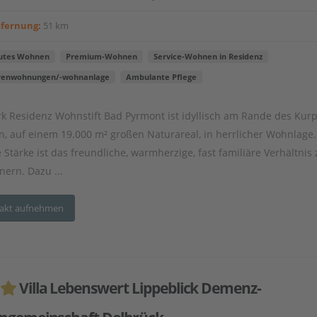
tfernung:
51 km
utes Wohnen
Premium-Wohnen
Service-Wohnen in Residenz
renwohnungen/-wohnanlage
Ambulante Pflege
rk Residenz Wohnstift Bad Pyrmont ist idyllisch am Rande des Kur
n, auf einem 19.000 m² großen Naturareal, in herrlicher Wohnlage.
 Stärke ist das freundliche, warmherzige, fast familiäre Verhältnis
ern. Dazu ...
akt aufnehmen
Villa Lebenswert Lippeblick Demenz-