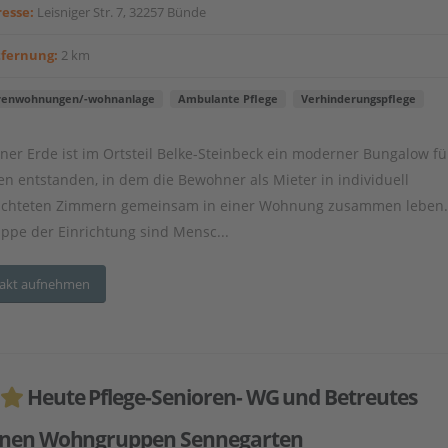
esse:
Leisniger Str. 7, 32257 Bünde
tfernung:
2 km
renwohnungen/-wohnanlage
Ambulante Pflege
Verhinderungspflege
ner Erde ist im Ortsteil Belke-Steinbeck ein moderner Bungalow fü
en entstanden, in dem die Bewohner als Mieter in individuell
ichteten Zimmern gemeinsam in einer Wohnung zusammen leben.
uppe der Einrichtung sind Mensc...
akt aufnehmen
Heute Pflege-Senioren- WG und Betreutes
nen Wohngruppen Sennegarten