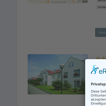
Betre
Verhi
...
Kont
Osna
Adr
En
Betre