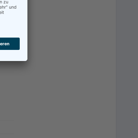
en
zeitig
ich in