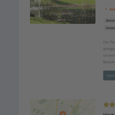
En
Betre
Senio
Die Pa
gelege
Unsere
Bewohn
Kont