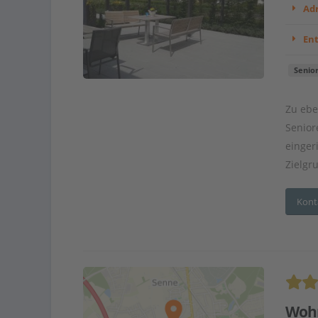
Adr
En
Senio
Zu ebe
Senior
einger
Zielgr
Kont
Woh