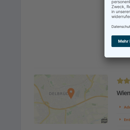
Unsere
Osnabrü
zentra
unmitt
Kont
Wiem
Adr
En