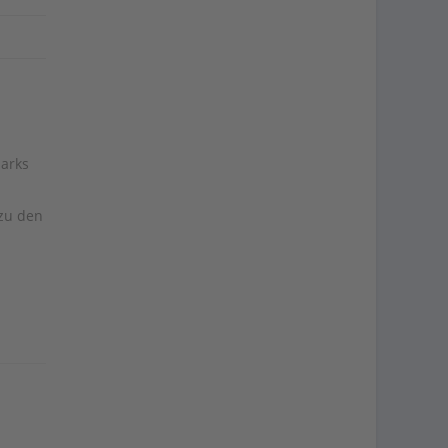
parks
 zu den