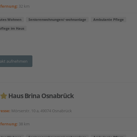
tfernung:
32 km
utes Wohnen
Seniorenwohnungen/-wohnanlage
Ambulante Pflege
pflege im Haus
akt aufnehmen
Haus Brina Osnabrück
esse:
Mörserstr. 10 a, 49074 Osnabrück
tfernung:
38 km