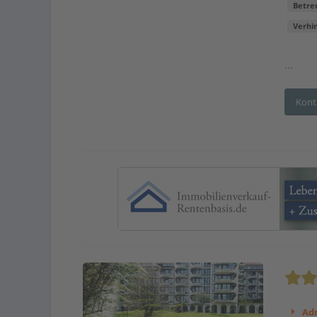
Betre
Verhi
...
Kont
Adr