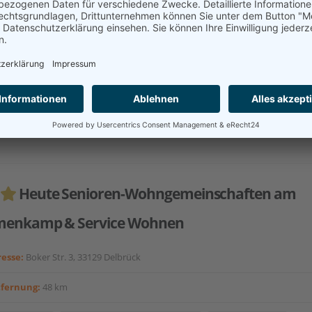
 Seniorenresidenz liegt in einem reinen Wohngebiet im Nordwest
cks. Hier ist es ruhig und idyllisch, aber nicht ländlich und gleich
l. Geschäfte des täglichen Bedarfs, Ärzte und Apotheken befinden s
elbarer...
akt aufnehmen
Heute Senioren-Wohngemeinschaften am
enkamp & Service Wohnen
esse:
Boker Str. 3, 33129 Delbrück
tfernung:
48 km