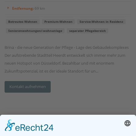
Entfernung:
69 km
Betreutes Wohnen
Premium-Wohnen
Service-Wohnen in Residenz
Seniorenwohnungen/-wohnanlage
separater Pflegebereich
Brina - die neue Generation der Pflege - Lage des Gebäudekomplexes
Der aufstrebende Stadtteil Heerdt entwickelt sich immer mehr zum
neuen Hotspot von Düsseldorf. Bezahlbar und mit enormem
Zukunftspotenzial, ist es der ideale Standort für un...
Kontakt aufnehmen