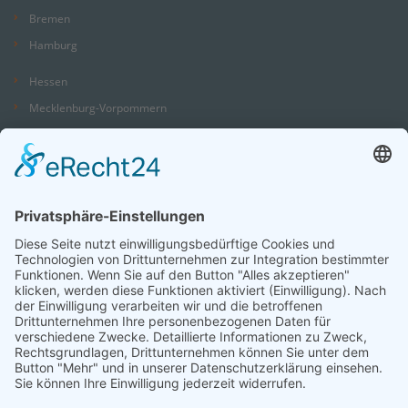
Bremen
Hamburg
Hessen
Mecklenburg-Vorpommern
Niedersachsen
Nordrhein-Westfalen
Rheinland-Pfalz
Saarland
Sachsen
Sachsen-Anhalt
Schleswig-Holstein
Thüringen