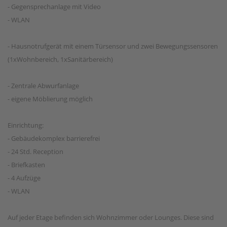
- Gegensprechanlage mit Video
- WLAN
- Hausnotrufgerät mit einem Türsensor und zwei Bewegungssensoren
(1xWohnbereich, 1xSanitärbereich)
- Zentrale Abwurfanlage
- eigene Möblierung möglich
Einrichtung:
- Gebäudekomplex barrierefrei
- 24 Std. Reception
- Briefkasten
- 4 Aufzüge
- WLAN
Auf jeder Etage befinden sich Wohnzimmer oder Lounges. Diese sind