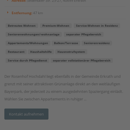
Adresse:
Sedentaler Str. 25-27, 40699 Erkrath
Entfernung:
47 km
Betreutes Wohnen
Premium-Wohnen
Service-Wohnen in Residenz
Seniorenwohnungen/-wohnanlage
separater Pflegebereich
Appartements/Wohnungen
Balkon/Terrasse
Seniorenresidenz
Restaurant
Haushaltshilfe
Hausnotrufsystem
Service durch Pflegedienst
separater vollstationärer Pflegebereich
Der Rosenhof Hochdahl liegt ebenfalls in der Gemeinde Erkrath und
grenzt mit seiner attraktiven Grünanlage direkt an den weitläufigen
Bayerpark, der jederzeit zu einem ausgedehnten Spaziergang einlädt.
Wählen Sie zwischen Appartements in ruhiger ...
Kontakt aufnehmen