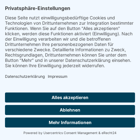
Betreutes Wohnen
Premium-Wohnen
Service-Wohnen in Residenz
Seniorenwohnungen/-wohnanlage
separater Pflegebereich
Bonifatius Service-Wohnen, Jülich Ihr neues zu Hause in der
Herzogstadt Jülich – unser Konzept des Service-Wohnens bei
Bonifatius Jülich. Wer älter wird, weiß jede Hilfe sehr zu schätzen und
möchte sein Leben doch weitestgehend unabhängig...
Kontakt aufnehmen
Sie suchen einen Platz in einer Seniorenresidenz?
Wir sind auch telefonisch für Sie da und helfen.
Montag-Freitag von 8:00 - 16:30 Uhr
0800 800 666 0