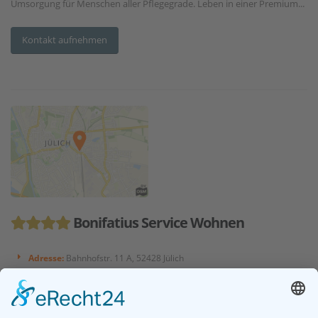
Umsorgung für Menschen aller Pflegegrade. Leben in einer Premium...
Kontakt aufnehmen
Bonifatius Service Wohnen
Adresse:
Bahnhofstr. 11 A, 52428 Jülich
Entfernung:
68 km