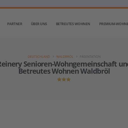
PARTNER
ÜBER UNS
BETREUTES WOHNEN
PREMIUM-WOHN
DEUTSCHLAND
WALDBRÖL
PÄSENTATION
Reinery Senioren-Wohngemeinschaft un
Betreutes Wohnen Waldbröl