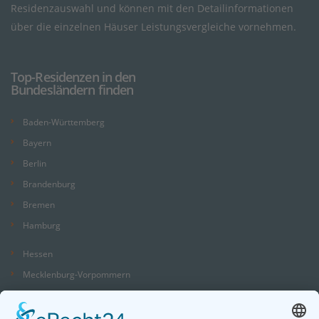
Residenzauswahl und können mit den Detailinformationen
über die einzelnen Häuser Leistungsvergleiche vornehmen.
Top-Residenzen in den
Bundesländern finden
Baden-Württemberg
Bayern
Berlin
Brandenburg
Bremen
Hamburg
Hessen
Mecklenburg-Vorpommern
Niedersachsen
Nordrhein-Westfalen