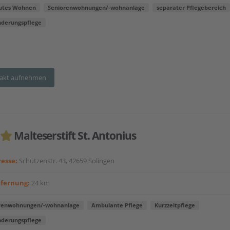
utes Wohnen
Seniorenwohnungen/-wohnanlage
separater Pflegebereich
nderungspflege
akt aufnehmen
Malteserstift St. Antonius
esse:
Schützenstr. 43, 42659 Solingen
tfernung:
24 km
renwohnungen/-wohnanlage
Ambulante Pflege
Kurzzeitpflege
nderungspflege