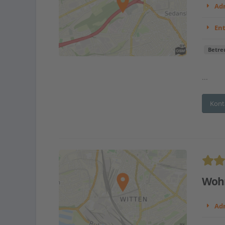
Adr
En
Betre
...
Kont
Wohn
Adr