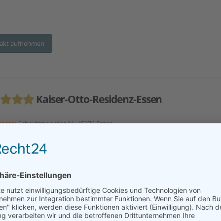
akt aufnehmen
Kaiser-Otto-Residenz-Essen
esse:
Scheidtmanntor 11, 45276 Essen
tfernung:
26 km
utes Wohnen
Premium-Wohnen
Service-Wohnen in Residenz
renwohnungen/-wohnanlage
Ambulante Pflege
Kurzzeitpflege
nderungspflege