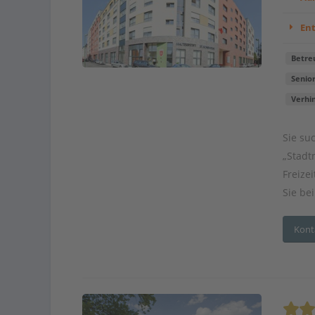
En
Betre
Senio
Verhi
Sie su
„Stadt
Freize
Sie be
Kont