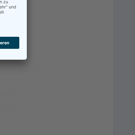
 drei
n:
t-