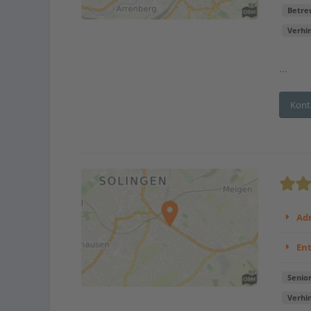
Betre
Verhi
...
Kont
Adr
En
Senio
Verhi