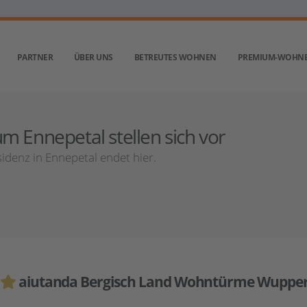
PARTNER
ÜBER UNS
BETREUTES WOHNEN
PREMIUM-WOHN
m Ennepetal stellen sich vor
denz in Ennepetal endet hier.
aiutanda Bergisch Land Wohntürme Wupper