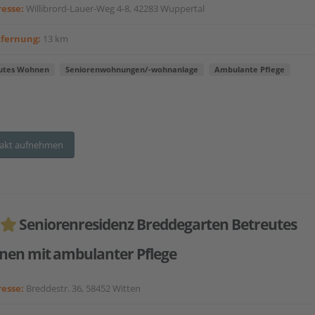
esse:
Willibrord-Lauer-Weg 4-8, 42283 Wuppertal
tfernung:
13 km
utes Wohnen
Seniorenwohnungen/-wohnanlage
Ambulante Pflege
akt aufnehmen
Seniorenresidenz Breddegarten Betreutes
en mit ambulanter Pflege
esse:
Breddestr. 36, 58452 Witten