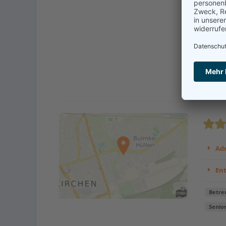
Senior
Wohnka
Komfor
Wohnka
Kont
Adr
En
Betre
Senio