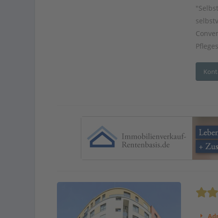
"Selbs
selbst
Conven
Pflege
Kont
Adr