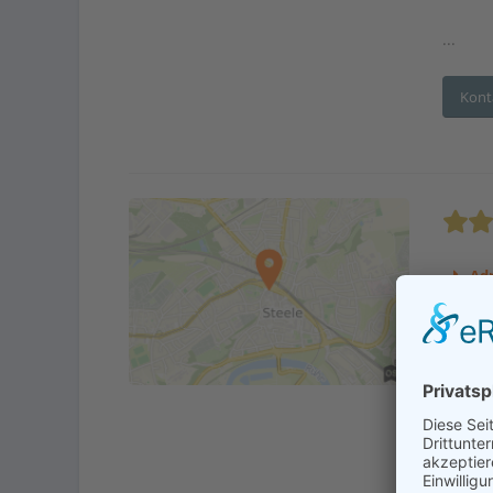
...
Kont
Adr
En
Betre
Senio
Verhi