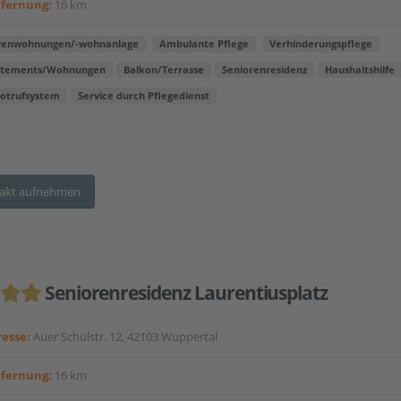
tfernung:
16 km
renwohnungen/-wohnanlage
Ambulante Pflege
Verhinderungspflege
rtements/Wohnungen
Balkon/Terrasse
Seniorenresidenz
Haushaltshilfe
otrufsystem
Service durch Pflegedienst
akt aufnehmen
Seniorenresidenz Laurentiusplatz
esse:
Auer Schulstr. 12, 42103 Wuppertal
tfernung:
16 km