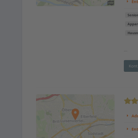
En
Senio
Appa
Hausn
...
Kont
Adr
En