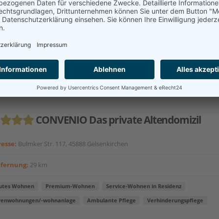
enwohnen nach Maß bedeutet, dass Sie bei uns ab sofort zwischen
tegorien mit unterschiedlichen Service-Angeboten wählen könne
t **, Premium *** oder Superior ****. Dabei ist selbst die Komfor
tegorie nicht mit einem...
akt aufnehmen
CONVENIO Das private Altendomizil
esse:
Bulmker Str. 117, 45888 Gelsenkirchen
tfernung:
29 km
utes Wohnen
Premium-Wohnen
Service-Wohnen in Residenz
renwohnungen/-wohnanlage
Ambulante Pflege
Verhinderungspflege