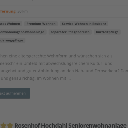
tfernung:
30 km
utes Wohnen
Premium-Wohnen
Service-Wohnen in Residenz
renwohnungen/-wohnanlage
separater Pflegebereich
Kurzzeitpflege
nderungspflege
chen eine altersgerechte Wohnform und wünschen sich als
mensch“ ein Umfeld mit abwechslungsreichem Kultur- und
itangebot und guter Anbindung an den Nah- und Fernverkehr? Dan
i uns genau richtig. Im Wohnen mit ...
akt aufnehmen
Rosenhof Hochdahl Seniorenwohnanlage