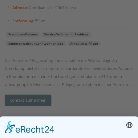
Adresse:
Dreeskamp 5, 41564 Kaarst
Entfernung:
59 km
Premium-Wohnen
Service-Wohnen in Residenz
Seniorenwohnungen/-wohnanlage
Ambulante Pflege
Die Premium Pflegewohngemeinschaft in der Wohnanlage Am
Dreeskamp bietet ein modernes, barrierefreies sowie sicheres Zuhause
in Kombination mit einer hochwertigen ambulanten 24-Stunden
Umsorgung für Menschen aller Pflegegrade. Leben in einer Premium...
Kontakt aufnehmen