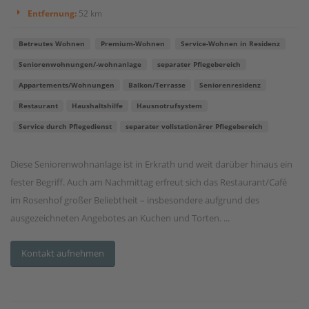
Entfernung:
52 km
Betreutes Wohnen
Premium-Wohnen
Service-Wohnen in Residenz
Seniorenwohnungen/-wohnanlage
separater Pflegebereich
Appartements/Wohnungen
Balkon/Terrasse
Seniorenresidenz
Restaurant
Haushaltshilfe
Hausnotrufsystem
Service durch Pflegedienst
separater vollstationärer Pflegebereich
Diese Seniorenwohnanlage ist in Erkrath und weit darüber hinaus ein
fester Begriff. Auch am Nachmittag erfreut sich das Restaurant/Café
im Rosenhof großer Beliebtheit – insbesondere aufgrund des
ausgezeichneten Angebotes an Kuchen und Torten. ...
Kontakt aufnehmen