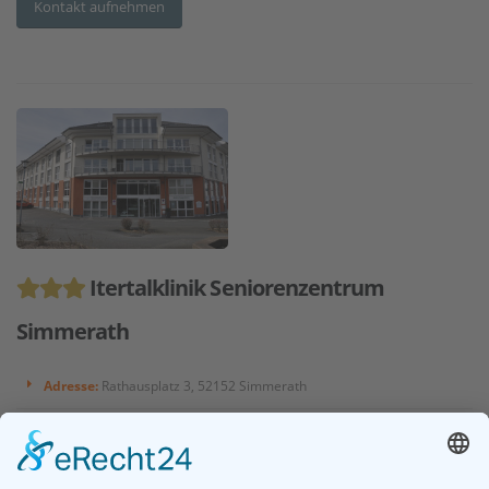
Kontakt aufnehmen
Itertalklinik Seniorenzentrum
Simmerath
Adresse:
Rathausplatz 3, 52152 Simmerath
Entfernung:
66 km
Seniorenwohnungen/-wohnanlage
separater Pflegebereich