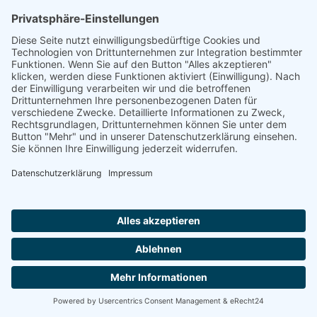
Ein Haus der Itertalklinik Seniorenzentrum GmbH & Co. KG
Allgemeines: Mitten im Herzen der Eifelgemeinde Simmerath liegt das
architektonisch ansprechend gestaltete Itertalklinik Seniorenzentrum,
direkt gegenüber dem Rathaus. Gediegen und wertig di...
Kontakt aufnehmen
Pro Seniore Residenz Eschweiler