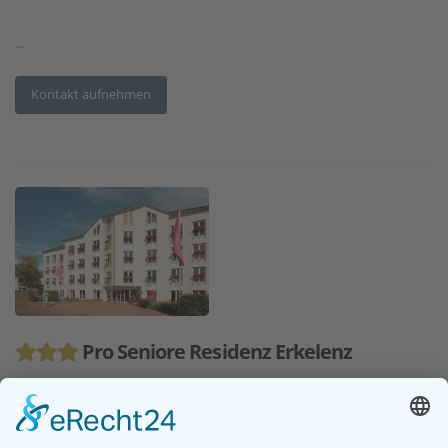
...
Kontakt aufnehmen
Pro Seniore Residenz Erkelenz
Adresse:
Karolingerring 200-210, 41812 Erkelenz
Entfernung:
59 km