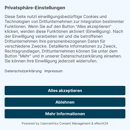
Pro Seniore Residenz Eschweiler
Adresse:
Odilienstr. 46-70, 52249 Eschweiler
Entfernung:
58 km
Betreutes Wohnen
Premium-Wohnen
Service-Wohnen in Residenz
Seniorenwohnungen/-wohnanlage
separater Pflegebereich
Die Pro Seniore Residenz Eschweiler liegt im Ortsteil Röthgen in einer
ruhigen Wohngegend, nahe der Stadtmitte mit attraktiven
Einkaufsmöglichkeiten und vielfältigen Gastronomiebetrieben.
Unmittelbar vor der Haustür befindet sich eine Bushalteste...