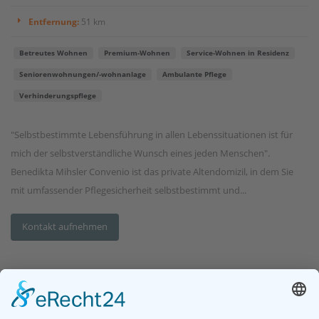
Entfernung:
51 km
Betreutes Wohnen
Premium-Wohnen
Service-Wohnen in Residenz
Seniorenwohnungen/-wohnanlage
Ambulante Pflege
Verhinderungspflege
"Selbstbestimmte Lebensführung in allen Lebenssituationen ist für
mich der selbstverständliche Wunsch eines jeden Menschen".
Benedikta Mihsler Convenio ist das private Altendomizil, in dem Sie
mit umfassender Pflegesicherheit selbstbestimmt und...
Kontakt aufnehmen