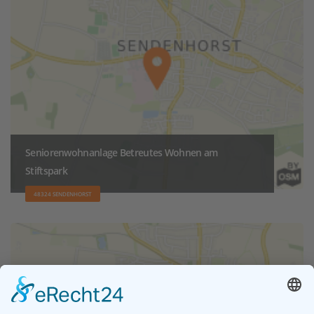
Seniorenwohnanlage Betreutes Wohnen am
Stiftspark
48324 SENDENHORST