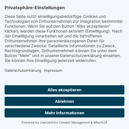
pro.cura Service Wohnen Sendenhorst
48324 SENDENHORST