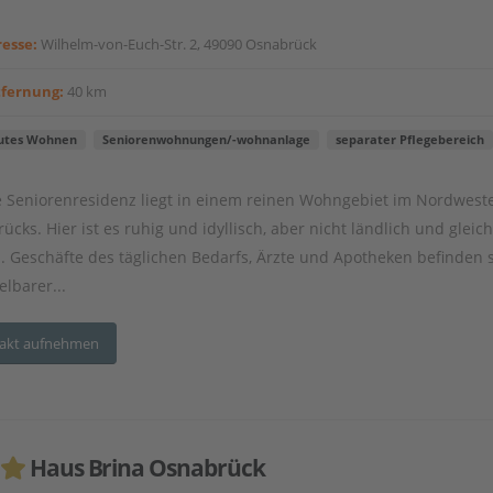
esse:
Wilhelm-von-Euch-Str. 2, 49090 Osnabrück
tfernung:
40 km
utes Wohnen
Seniorenwohnungen/-wohnanlage
separater Pflegebereich
 Seniorenresidenz liegt in einem reinen Wohngebiet im Nordwest
cks. Hier ist es ruhig und idyllisch, aber nicht ländlich und gleich
l. Geschäfte des täglichen Bedarfs, Ärzte und Apotheken befinden s
elbarer...
akt aufnehmen
Haus Brina Osnabrück