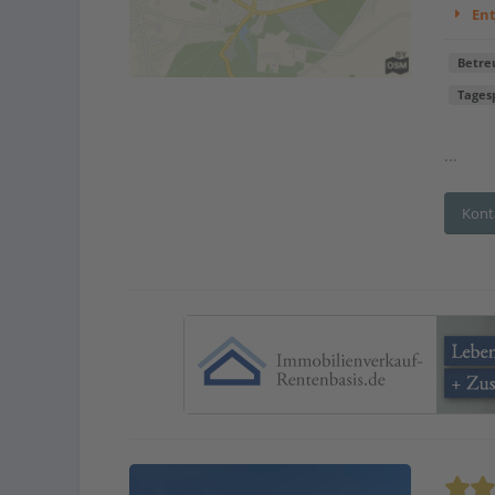
En
Betre
Tages
...
Kont