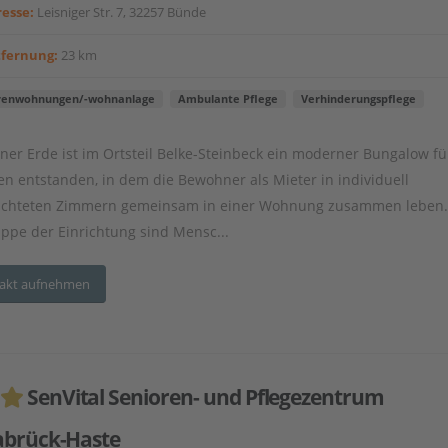
esse:
Leisniger Str. 7, 32257 Bünde
tfernung:
23 km
renwohnungen/-wohnanlage
Ambulante Pflege
Verhinderungspflege
ner Erde ist im Ortsteil Belke-Steinbeck ein moderner Bungalow fü
en entstanden, in dem die Bewohner als Mieter in individuell
ichteten Zimmern gemeinsam in einer Wohnung zusammen leben.
uppe der Einrichtung sind Mensc...
akt aufnehmen
SenVital Senioren- und Pflegezentrum
brück-Haste