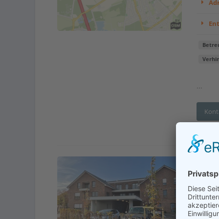
Adr
En
Betre
Verhi
...
Kont
Serv
Adr