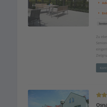
Adr
En
Senio
Zu ebe
Senior
einger
Zielgr
Kont
Osna