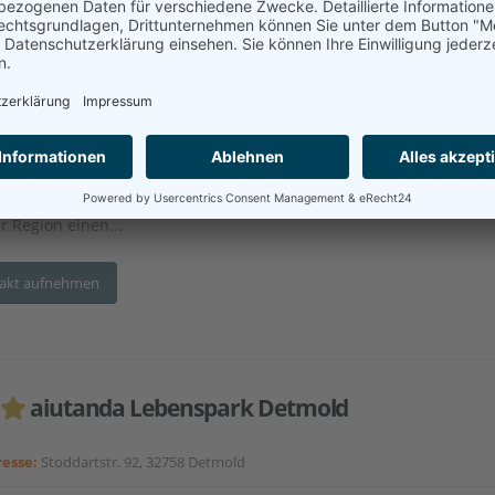
tfernung:
49 km
utes Wohnen
Seniorenwohnungen/-wohnanlage
Ambulante Pflege
ber 20 Jahren sind wir in verschiedenen Bereichen der Pflege aktiv.
s & Blömer Gruppe umfasst stationäre, ambulante und teilstationä
. Darüber hinaus haben wir uns mit verschiedenen Modellprojekten
r Region einen...
akt aufnehmen
aiutanda Lebenspark Detmold
esse:
Stoddartstr. 92, 32758 Detmold