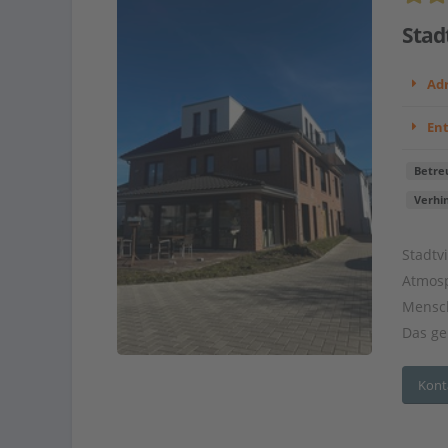
Stad
Adr
En
Betre
Verhi
Stadtv
Atmosp
Mensch
Das ge
Kont