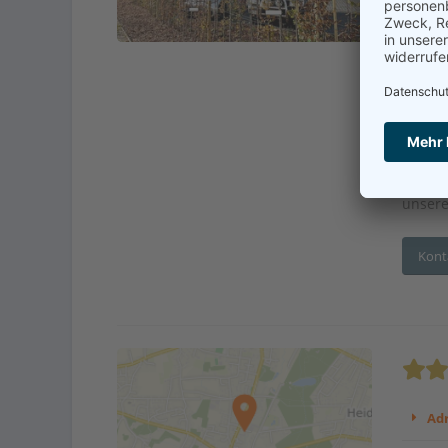
En
Betre
Seit ü
Bertel
Pflege
unsere
Kont
Adr