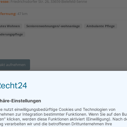
esse:
Friedrichsdorfer Str. 26, 33659 Bielefeld-Senne
tfernung:
47 km
utes Wohnen
Seniorenwohnungen/-wohnanlage
Ambulante Pflege
nderungspflege
akt aufnehmen
Bertels & Blömer Demenz-Wohngemeinschaf
ice Wohnen
esse:
Büscheler Str. 1, 49456 Bakum