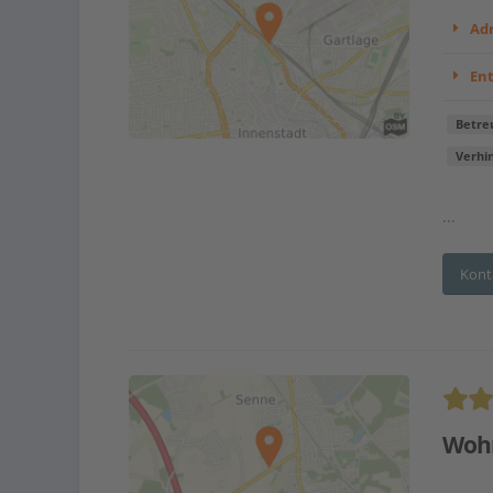
Adr
En
Betre
Verhi
...
Kont
Woh