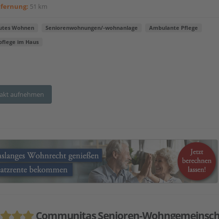
tfernung:
51 km
utes Wohnen
Seniorenwohnungen/-wohnanlage
Ambulante Pflege
pflege im Haus
akt aufnehmen
Communitas Senioren-Wohngemeinsch