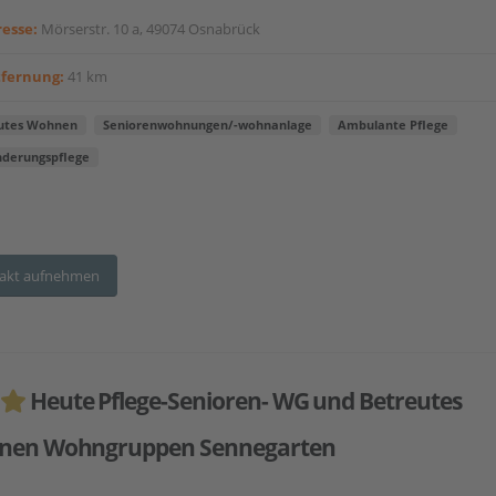
esse:
Mörserstr. 10 a, 49074 Osnabrück
tfernung:
41 km
utes Wohnen
Seniorenwohnungen/-wohnanlage
Ambulante Pflege
nderungspflege
akt aufnehmen
Heute Pflege-Senioren- WG und Betreutes
nen Wohngruppen Sennegarten