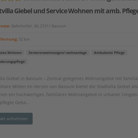
tvilla Giebel und Service Wohnen mit amb. Pfleg
esse:
Bahnhofstr. 30, 27211 Bassum
tfernung:
52 km
utes Wohnen
Seniorenwohnungen/-wohnanlage
Ambulante Pflege
nderungspflege
illa Giebel in Bassum – Zentral gelegenes Wohnangebot mit familiä
häre Mitten im Herzen von Bassum bietet die Stadtvilla Giebel ält
en ein hochwertiges, familiäres Wohnangebot in urbaner Umgeb
pflegte Gebä...
akt aufnehmen