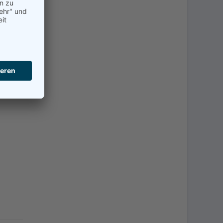
 Die
re
 in