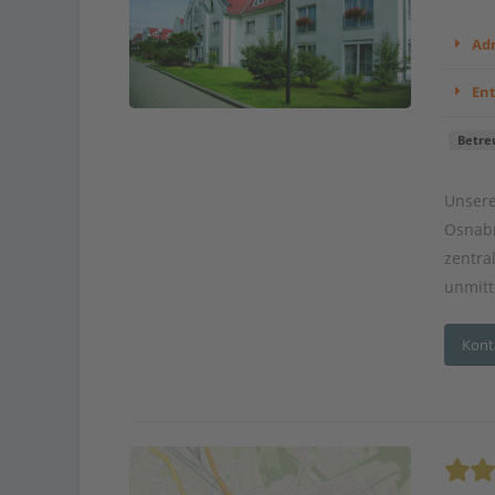
Adr
En
Betre
Unsere
Osnabrü
zentra
unmitt
Kont