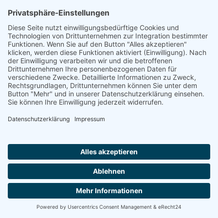
Residenz Westfalenhof
33175 BAD LIPPSPRINGE