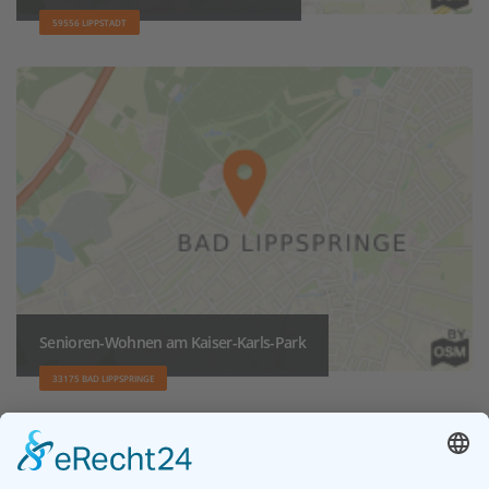
59556 LIPPSTADT
Senioren-Wohnen am Kaiser-Karls-Park
33175 BAD LIPPSPRINGE