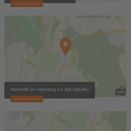
32105 BAD SALZUFLEN
Wohnstift am Vierenberg e.V. Bad Salzuflen
32105 BAD SALZUFLEN