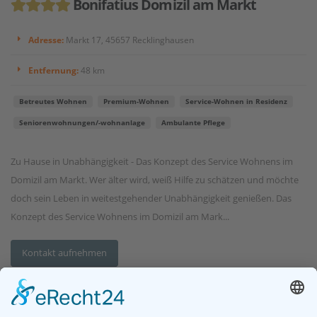
Bonifatius Domizil am Markt
Adresse:
Markt 17, 45657 Recklinghausen
Entfernung:
48 km
Betreutes Wohnen
Premium-Wohnen
Service-Wohnen in Residenz
Seniorenwohnungen/-wohnanlage
Ambulante Pflege
Zu Hause in Unabhängigkeit - Das Konzept des Service Wohnens im
Domizil am Markt. Wer älter wird, weiß Hilfe zu schätzen und möchte
doch sein Leben in weitestgehender Unabhängigkeit genießen. Das
Konzept des Service Wohnens im Domizil am Mark...
Kontakt aufnehmen