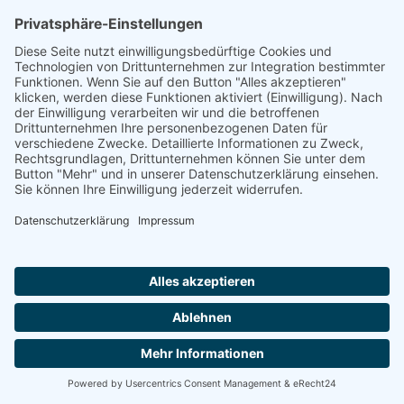
71711 MURR
Alexander-Stift Hegnach
71334 WAIBLINGEN