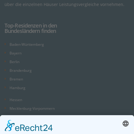
über die einzelnen Häuser Leistungsvergleiche vornehmen.
Top-Residenzen in den
Bundesländern finden
Baden-Württemberg
Bayern
Berlin
Brandenburg
Bremen
Hamburg
Hessen
Mecklenburg-Vorpommern
Niedersachsen
Nordrhein-Westfalen