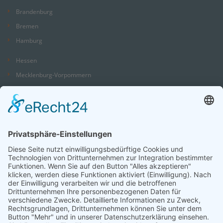
Brandenburg
Bremen
Hamburg
Hessen
Mecklenburg-Vorpommern
Niedersachsen
Nordrhein-Westfalen
Rheinland-Pfalz
Saarland
Sachsen
Sachsen-Anhalt
Schleswig-Holstein
Thüringen