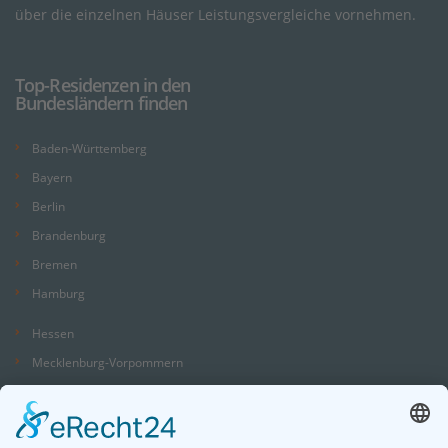
über die einzelnen Häuser Leistungsvergleiche vornehmen.
Top-Residenzen in den
Bundesländern finden
Baden-Württemberg
Bayern
Berlin
Brandenburg
Bremen
Hamburg
Hessen
Mecklenburg-Vorpommern
Niedersachsen
Nordrhein-Westfalen