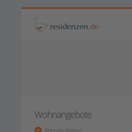
Wohnangebote
Betreutes Wohnen