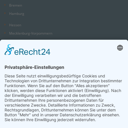
Bremen
Hamburg
Hessen
Mecklenburg-Vorpommern
Niedersachsen
Nordrhein-Westfalen
Rheinland-Pfalz
Saarland
Sachsen
Sachsen-Anhalt
Schleswig-Holstein
Thüringen