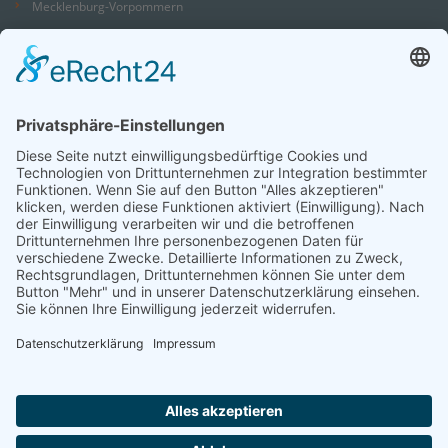
Mecklenburg-Vorpommern
Niedersachsen
Nordrhein-Westfalen
Rheinland-Pfalz
Saarland
Sachsen
Sachsen-Anhalt
Schleswig-Holstein
Thüringen
Ein Portal der
ProAgeMedia GmbH & Co. KG
.