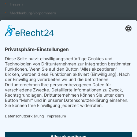
Hessen
Mecklenburg-Vorpommern
Niedersachsen
Nordrhein-Westfalen
Rheinland-Pfalz
Saarland
Sachsen
Sachsen-Anhalt
Schleswig-Holstein
Thüringen