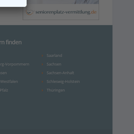
rn finden
Saarland
urg-Vorpommern
Sachsen
hsen
Sachsen-Anhalt
-Westfalen
Schleswig-Holstein
Pfalz
Thüringen