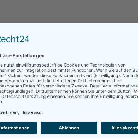
Leider kann das Haus über residenzen.de nicht dire
angefragt werden.
ANFRAGE AN EINRICHTUNGEN DER REGION