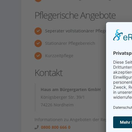
Pflegerische Angebote
Seperater vollstationärer Pflegebereich
Stationärer Pflegebereich
Kurzzeitpflege
Kontakt
Haus am Bürgergarten GmbH
Königsberger Str. 39/1
74226 Nordheim
Informationen zu Angeboten der Region unter
0800 800 666 0