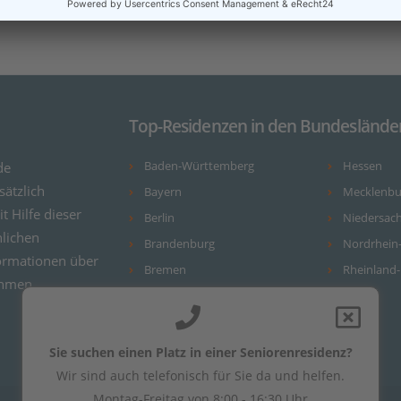
Top-Residenzen in den Bundeslände
de
Baden-Württemberg
Hessen
ätzlich
Bayern
Mecklenb
it Hilfe dieser
Berlin
Niedersac
nlichen
Brandenburg
Nordrhein
ormationen über
Bremen
Rheinland-
ehmen.
Hamburg
Sie suchen einen Platz in einer Seniorenresidenz?
Wir sind auch telefonisch für Sie da und helfen.
Montag-Freitag von 8:00 - 16:30 Uhr