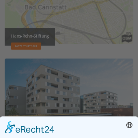
Hans-Rehn-Stiftung
70372 STUTTGART
Augustinum Seniorenresidenz Stuttgart-Killesberg