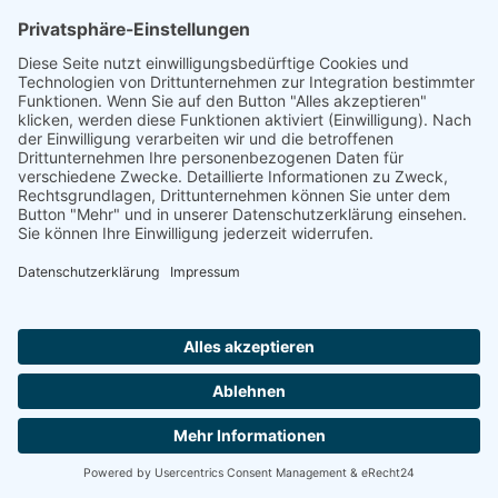
70191 STUTTGART
Wohngemeinschaft in der Herzog-Christoph-Residenz
70192 STUTTGART