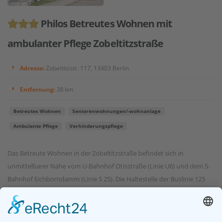
Philos Betreutes Wohnen mit
ambulanter Pflege Zobeltitzstraße
Adresse:
Zobeltitzstr. 117, 13403 Berlin
Entfernung:
38 km
Betreutes Wohnen
Seniorenwohnungen/-wohnanlage
Ambulante Pflege
Verhinderungspflege
Das Betreute Wohnen in der Zobeltitzstraße befindet sich in
unmittelbarer Nähe vom U-Bahnhof Otisstraße (Linie U6) und dem S-
Bahnhof Eichborndamm (Linie S 25). Die Haltestelle der Buslinie 125
befindet sich direkt vor der Haustür. Das Haus ist...
Kontakt aufnehmen