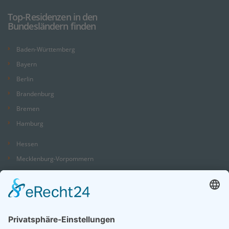
Top-Residenzen in den
Bundesländern finden
Baden-Württemberg
Bayern
Berlin
Brandenburg
Bremen
Hamburg
Hessen
Mecklenburg-Vorpommern
Niedersachsen
Nordrhein-Westfalen
Rheinland-Pfalz
Saarland