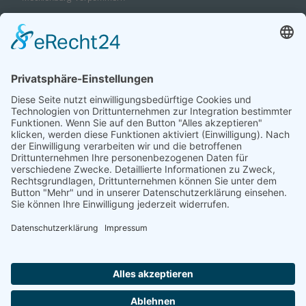
Niedersachsen
Nordrhein-Westfalen
Rheinland-Pfalz
Saarland
Sachsen
Sachsen-Anhalt
Schleswig-Holstein
Thüringen
Ein Portal der
ProAgeMedia GmbH & Co. KG
.