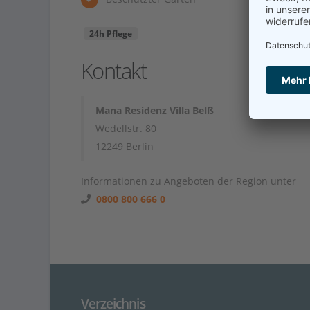
24h Pflege
Kontakt
Mana Residenz Villa Belß
Wedellstr. 80
12249 Berlin
Informationen zu Angeboten der Region unter
0800 800 666 0
Verzeichnis