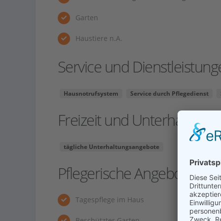
Garten
Haustiere n.A.
Service und Dienstleistung
Hausnotrufsystem
Service durch Pflegedienst
Freizeit und Unterhaltung
tägliche Unterhaltungsangebote
Pflegerische Angebote
Tagespflege im Haus
Beschützter Garten