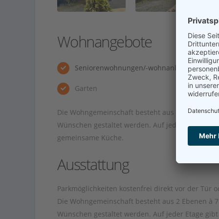
Wohnangebote
Seniorenwohnungen/-wohnanlage
Garten
Die Wohngemeinschaft besteht aus 2 Ebenen à 7 
Wünschen gestaltet werden. Auf jeder Etage gib
gemeinsame Küche.
Ausstattung
Parkmöglichkeiten kostenfrei direkt vor der Tür
Die Wohngemeinschaft besteht aus 2 Ebenen à 7 
Wünschen gestaltet werden. Auf jeder Etage gib