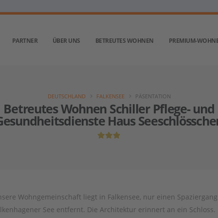
PARTNER
ÜBER UNS
BETREUTES WOHNEN
PREMIUM-WOHN
DEUTSCHLAND
FALKENSEE
PÄSENTATION
Betreutes Wohnen Schiller Pflege- und
Gesundheitsdienste Haus Seeschlössche
sere Wohngemeinschaft liegt in Falkensee, nur einen Spaziergan
lkenhagener See entfernt. Die Architektur erinnert an ein Schloss.