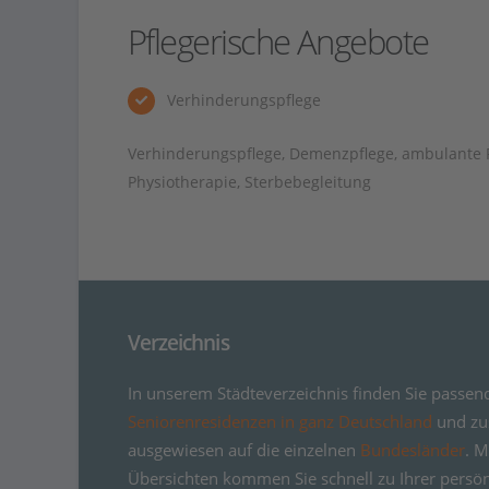
Pflegerische Angebote
Verhinderungspflege
Verhinderungspflege, Demenzpflege, ambulante Pf
Physiotherapie, Sterbebegleitung
Verzeichnis
In unserem Städteverzeichnis finden Sie passen
Seniorenresidenzen in ganz Deutschland
und zus
ausgewiesen auf die einzelnen
Bundesländer
. M
Übersichten kommen Sie schnell zu Ihrer persö