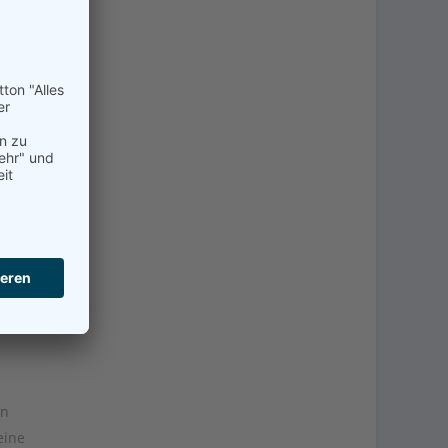
en
eine
en
eine