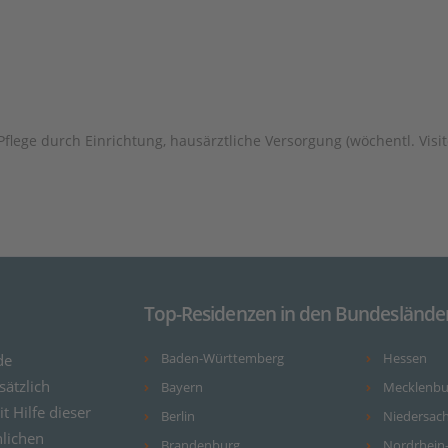
lege durch Einrichtung, hausärztliche Versorgung (wöchentl. Visit
Top-Residenzen in den Bundeslände
de
Baden-Württemberg
Hessen
ätzlich
Bayern
Mecklenb
it Hilfe dieser
Berlin
Niedersac
nlichen
Brandenburg
Nordrhein