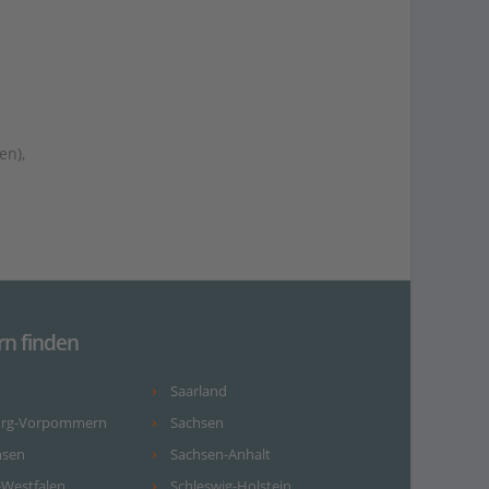
en),
rn finden
Saarland
urg-Vorpommern
Sachsen
hsen
Sachsen-Anhalt
-Westfalen
Schleswig-Holstein