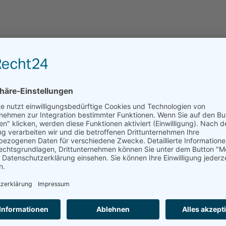
Leider kann das Haus über residenzen.de nicht dire
angefragt werden.
ANFRAGE AN EINRICHTUNGEN DER REGION