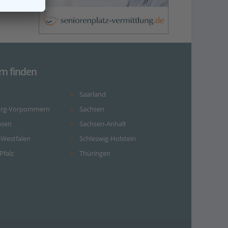
rn finden
Saarland
urg-Vorpommern
Sachsen
hsen
Sachsen-Anhalt
-Westfalen
Schleswig-Holstein
Pfalz
Thüringen