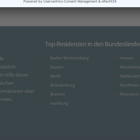
Top-Residenzen in den Bundeslände
de
Baden-Württemberg
Hessen
ätzlich
Bayern
Mecklenb
it Hilfe dieser
Berlin
Niedersac
nlichen
Brandenburg
Nordrhein
ormationen über
Bremen
Rheinland-
ehmen.
Hamburg