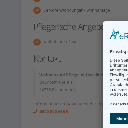
Seniorenwohnungen/-wohnanlage
Pflegerische Angebote
Ambulante Pflege
Kontakt
Wohnen und Pflege im Havelkiez
Bauhofstraße 9-11
14776 Brandenburg
Informationen zu Angeboten der Region unter
0800 800 666 0