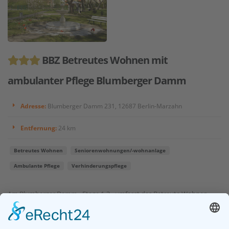
BBZ Betreutes Wohnen mit
ambulanter Pflege Blumberger Damm
Adresse:
Blumberger Damm 231, 12687 Berlin-Marzahn
Entfernung:
24 km
Betreutes Wohnen
Seniorenwohnungen/-wohnanlage
Ambulante Pflege
Verhinderungspflege
Am Blumberger Damm - Etage 1-3 - umfasst das Betreute Wohnen
insgesamt 45 Klientenzimmer in der Größe von 20-40 qm. Sie erreichen
uns am besten über die Lea-Grundig-Straße (Tramanbindung M8/M16