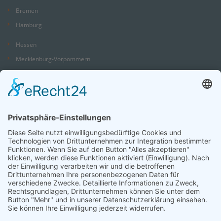
Bremen
Hamburg
Hessen
Mecklenburg-Vorpommern
Niedersachsen
Nordrhein-Westfalen
Rheinland-Pfalz
Saarland
Sachsen
Sachsen-Anhalt
Schleswig-Holstein
Thüringen