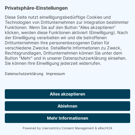
A B C Curatio GmbH Ambulanter Pflegedienst
76135 KARLSRUHE
Sie suchen einen Platz in einer Seniorenresidenz?
Wir sind auch telefonisch für Sie da und helfen.
Montag-Freitag von 8:00 - 16:30 Uhr
0800 800 666 0