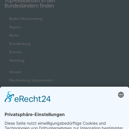
Top-Residenzen in den
Bundesländern finden
Baden-Württemberg
Bayern
Berlin
Brandenburg
Bremen
Hamburg
Hessen
Mecklenburg-Vorpommern
Niedersachsen
Nordrhein-Westfalen
Rheinland-Pfalz
Saarland
Sachsen