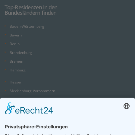
Top-Residenzen in den
Bundesländern finden
Baden-Württemberg
Bayern
Berlin
Brandenburg
Bremen
Hamburg
Hessen
Mecklenburg-Vorpommern
Niedersachsen
Nordrhein-Westfalen
Rheinland-Pfalz
Saarland