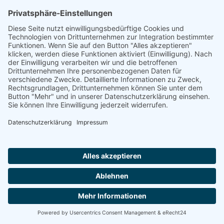
Seniorenpflegeheim Haus Bethanien
Sie suchen einen Platz in einer Seniorenresidenz?
75249 KIESELBRONN
Wir sind auch telefonisch für Sie da und helfen.
Montag-Freitag von 8:00 - 16:30 Uhr
0800 800 666 0