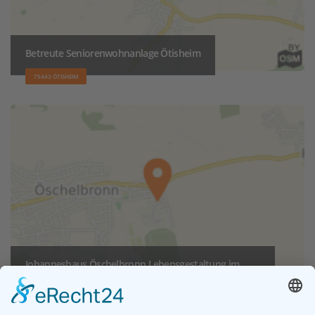
Betreute Seniorenwohnanlage Ötisheim
75443 ÖTISHEIM
Johanneshaus Öschelbronn Lebensgestaltung im
Alter
75223 NIEFERN-ÖSCHELBRONN