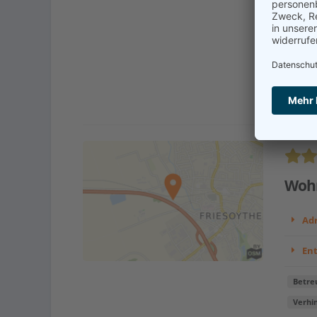
Bertel
Pflege
unsere
Kont
Wohn
Adr
En
Betre
Verhi