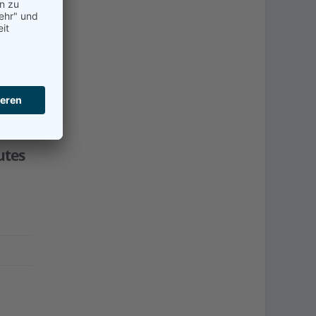
re
 in
utes