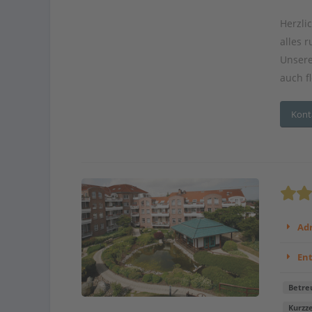
Herzli
alles 
Unsere
auch fl
Kont
Adr
En
Betre
Kurzze