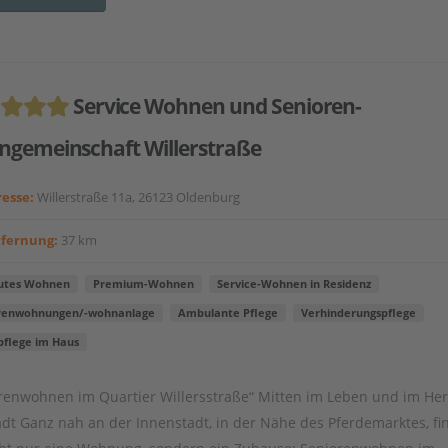
Service Wohnen und Senioren-
gemeinschaft Willerstraße
esse:
Willerstraße 11a, 26123 Oldenburg
tfernung:
37 km
utes Wohnen
Premium-Wohnen
Service-Wohnen in Residenz
renwohnungen/-wohnanlage
Ambulante Pflege
Verhinderungspflege
pflege im Haus
renwohnen im Quartier Willersstraße“ Mitten im Leben und im He
adt Ganz nah an der Innenstadt, in der Nähe des Pferdemarktes, f