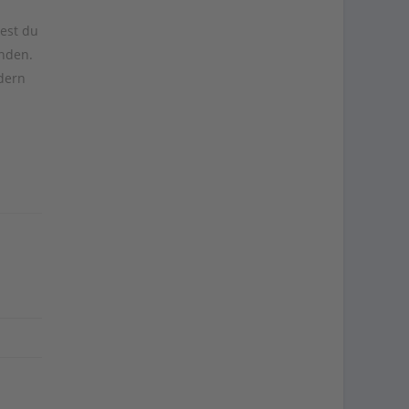
dest du
änden.
dern