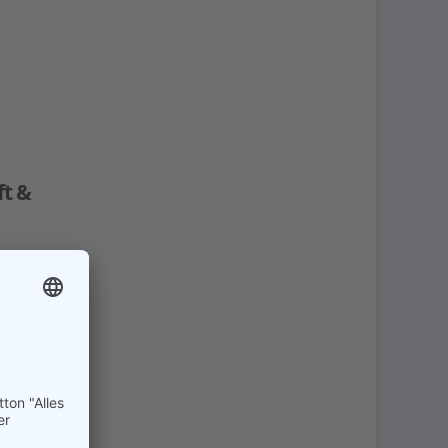
t &
 Die