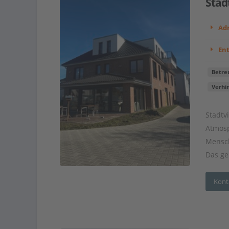
Stad
Adr
En
Betre
Verhi
Stadtv
Atmosp
Mensch
Das ge
Kont