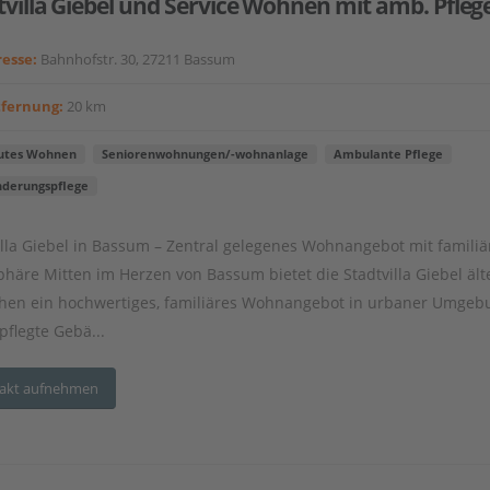
tvilla Giebel und Service Wohnen mit amb. Pfleg
esse:
Bahnhofstr. 30, 27211 Bassum
tfernung:
20 km
utes Wohnen
Seniorenwohnungen/-wohnanlage
Ambulante Pflege
nderungspflege
illa Giebel in Bassum – Zentral gelegenes Wohnangebot mit familiä
häre Mitten im Herzen von Bassum bietet die Stadtvilla Giebel ält
en ein hochwertiges, familiäres Wohnangebot in urbaner Umgeb
pflegte Gebä...
akt aufnehmen