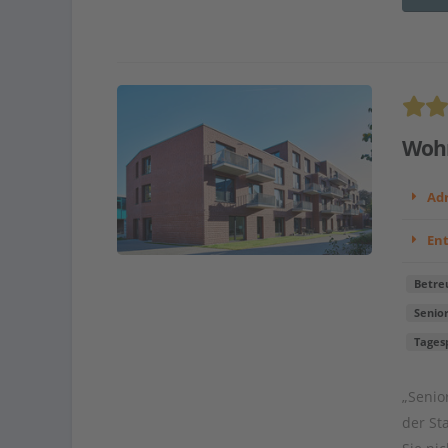
Wohn
Adr
En
Betre
Senio
Tages
„Senio
der St