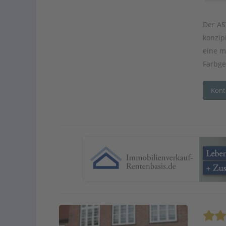
Der AS
konzip
eine m
Farbge
Kont