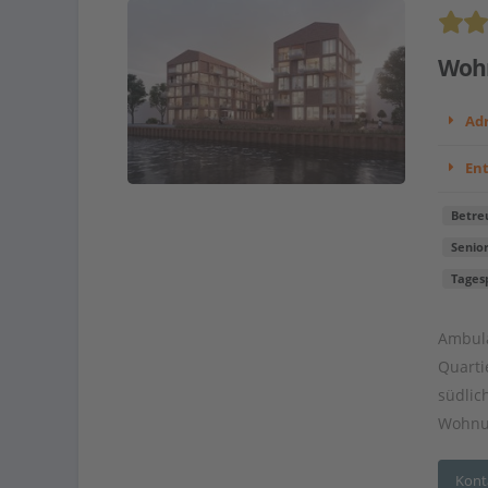
Wohn
Adr
En
Betre
Senio
Tages
Ambula
Quarti
südlic
Wohnun
Kont