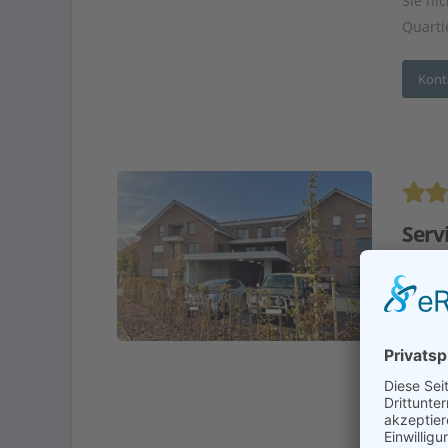
Sie ni
Quartie
Kont
Serv
Adr
En
Betre
Seit ü