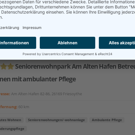
s & Blömer Gruppe umfasst stationäre, ambulante und teilstationä
. Darüber hinaus haben wir uns mit verschiedenen Modellprojekten
r Region einen...
akt aufnehmen
Seniorenwohnpark Am Alten Hafen Betre
en mit ambulanter Pflege
esse:
Am Alten Hafen 82-86, 26169 Friesoythe
tfernung:
60 km
utes Wohnen
Seniorenwohnungen/-wohnanlage
Ambulante Pflege
nderungspflege