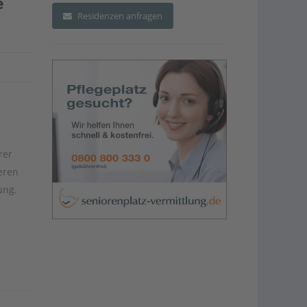
e
Residenzen anfragen
rer
eren
ung.