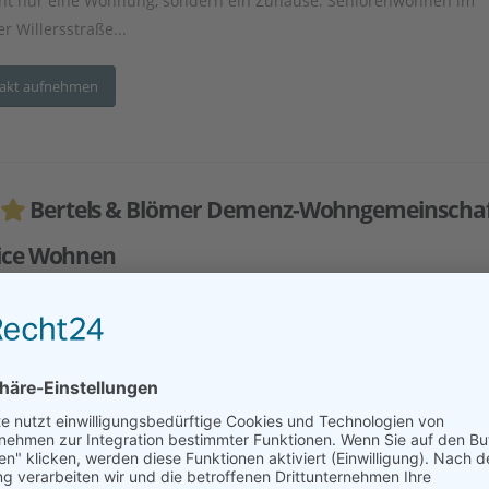
cht nur eine Wohnung, sondern ein Zuhause: Seniorenwohnen im
r Willersstraße...
akt aufnehmen
Bertels & Blömer Demenz-Wohngemeinschaf
ice Wohnen
esse:
Büscheler Str. 1, 49456 Bakum
tfernung:
49 km
utes Wohnen
Seniorenwohnungen/-wohnanlage
Ambulante Pflege
ber 20 Jahren sind wir in verschiedenen Bereichen der Pflege aktiv.