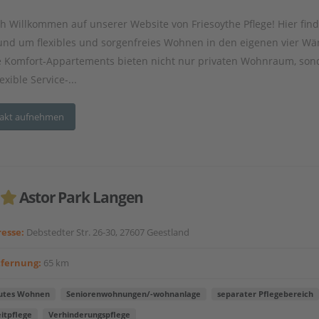
ch Willkommen auf unserer Website von Friesoythe Pflege! Hier fin
rund um flexibles und sorgenfreies Wohnen in den eigenen vier W
 Komfort-Appartements bieten nicht nur privaten Wohnraum, son
exible Service-...
akt aufnehmen
Astor Park Langen
esse:
Debstedter Str. 26-30, 27607 Geestland
tfernung:
65 km
utes Wohnen
Seniorenwohnungen/-wohnanlage
separater Pflegebereich
itpflege
Verhinderungspflege