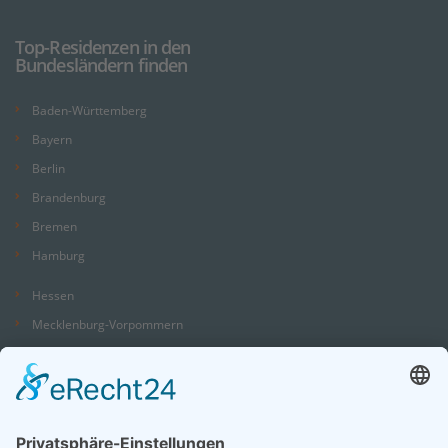
Top-Residenzen in den
Bundesländern finden
Baden-Württemberg
Bayern
Berlin
Brandenburg
Bremen
Hamburg
Hessen
Mecklenburg-Vorpommern
Niedersachsen
Nordrhein-Westfalen
Rheinland-Pfalz