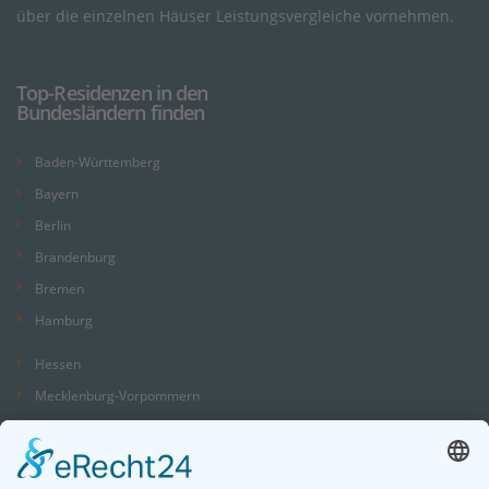
über die einzelnen Häuser Leistungsvergleiche vornehmen.
Top-Residenzen in den
Bundesländern finden
Baden-Württemberg
Bayern
Berlin
Brandenburg
Bremen
Hamburg
Hessen
Mecklenburg-Vorpommern
Niedersachsen
Nordrhein-Westfalen