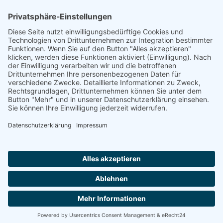
Rheinland-Pfalz
Saarland
Sachsen
Sachsen-Anhalt
Schleswig-Holstein
Thüringen
Ein Portal der
ProAgeMedia GmbH & Co. KG
.
Informationen für Anbieter
Nutzungsbedingungen
Datenschutz
Impressum