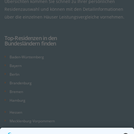
Übersichten kommen Sie schnell zu Ihrer persönlichen
Residenzauswahl und können mit den Detailinformationen
über die einzelnen Häuser Leistungsvergleiche vornehmen.
Top-Residenzen in den
Bundesländern finden
Baden-Württemberg
Bayern
Berlin
Brandenburg
Bremen
Hamburg
Hessen
Mecklenburg-Vorpommern
Niedersachsen